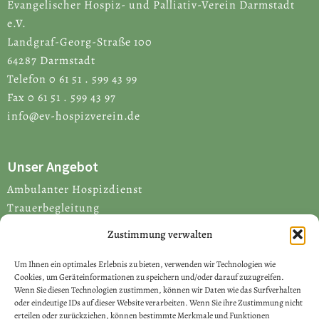
Evangelischer Hospiz- und Palliativ-Verein Darmstadt
e.V.
Landgraf-Georg-Straße 100
64287 Darmstadt
Telefon 0 61 51 . 599 43 99
Fax 0 61 51 . 599 43 97
info@ev-hospizverein.de
Unser Angebot
Ambulanter Hospizdienst
Trauerbegleitung
Beratung
Zustimmung verwalten
Letzte Hilfe Kurse
Qualifizierung Ehrenamtlicher
Um Ihnen ein optimales Erlebnis zu bieten, verwenden wir Technologien wie
Cookies, um Geräteinformationen zu speichern und/oder darauf zuzugreifen.
Palliative Care Kolleg
Wenn Sie diesen Technologien zustimmen, können wir Daten wie das Surfverhalten
oder eindeutige IDs auf dieser Website verarbeiten. Wenn Sie ihre Zustimmung nicht
Links
erteilen oder zurückziehen, können bestimmte Merkmale und Funktionen